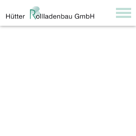
content
Aluminiumrollläden in den
Neubau eines
Mehrfamilienhauses in
München